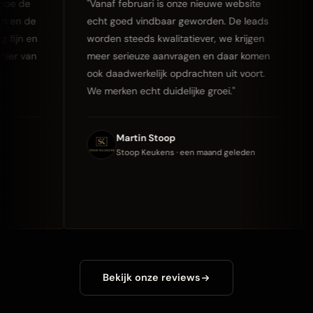
de
"Vanaf februari is onze nieuwe website
"D
 de
echt goed vindbaar geworden. De leads
he
 en
worden steeds kwalitatiever, we krijgen
on
van
meer serieuze aanvragen en daar komen
wa
ook daadwerkelijk opdrachten uit voort.
go
We merken echt duidelijke groei."
on
en
Martin Stoop
Stoop Keukens · een maand geleden
Bekijk onze reviews